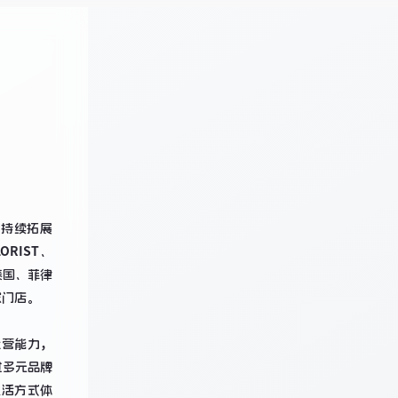
并持续拓展
ORIST、
泰国、菲律
门店。

运营能力，
过多元品牌
生活方式体