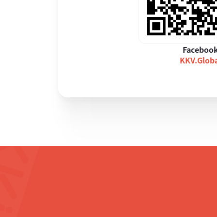
Faceboo
KKV.Glob