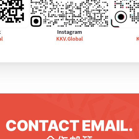
k
Instagram
al
KKV.Global
K
CONTACT EMAIL.