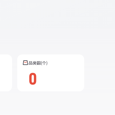
品类数(个)
0