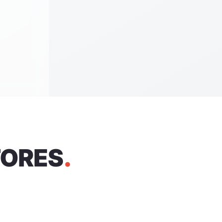
TORES
.