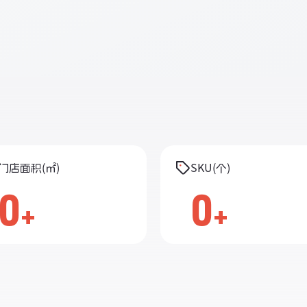
门店面积(㎡)
SKU(个)
0
0
+
+