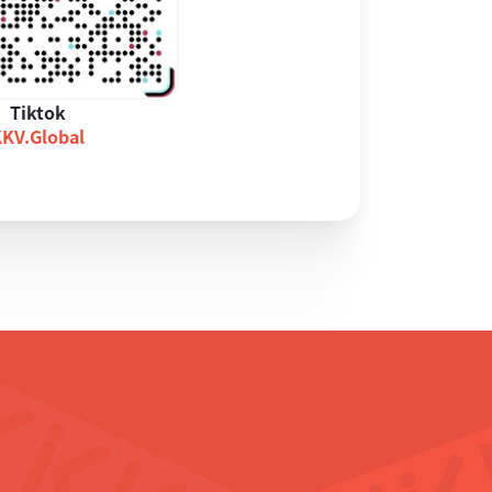
Tiktok
KV.Global