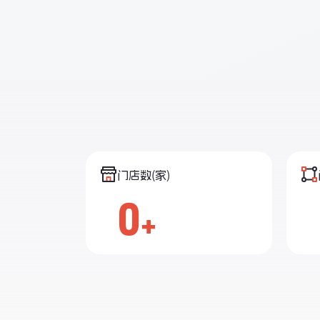
门店数(家)
0
+