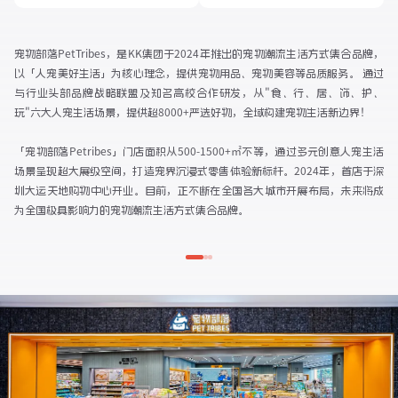
宠物部落PetTribes，是KK集团于2024年推出的宠物潮流生活方式集合品牌，
以「人宠美好生活」为核心理念，提供宠物用品、宠物美容等品质服务。 通过
与行业头部品牌战略联盟及知名高校合作研发，从"食、行、居、饰、护、
玩"六大人宠生活场景，提供超8000+严选好物，全域构建宠物生活新边界！ 

「宠物部落Petribes」门店面积从500-1500+㎡不等，通过多元创意人宠生活
场景呈现超大展级空间，打造宠界沉浸式零售体验新标杆。2024年，首店于深
圳大运天地购物中心开业。目前，正不断在全国各大城市开展布局，未来将成
为全国极具影响力的宠物潮流生活方式集合品牌。