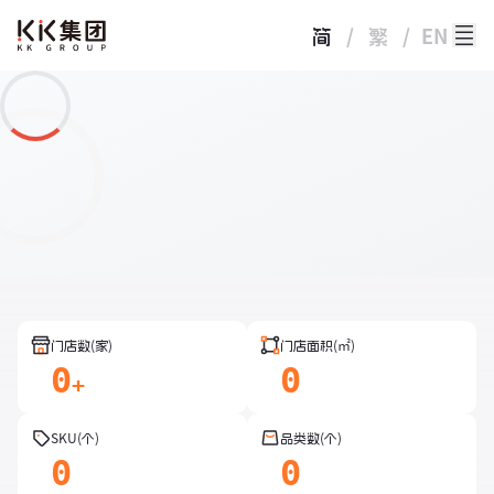
简
/
繁
/
EN
门店数(家)
门店面积(㎡)
0
0
+
SKU(个)
品类数(个)
0
0